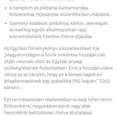
A templom és plébánia karbantartása,
fölszerelése, fejlesztése, különféle beruházások…
Személyi kiadások: plébános, kántor, sekrestyés
és esetleg egyéb alkalmazottak vagy
közreműködők fizetése, illetve díjazása.
Az Egyházi Törvénykönyv
a következőket írja:
„Magyarországon a hívők önkéntes hozzájárulás
útján vesznek részt az Egyház anyagi
szükségleteinek fedezésében. Erre a hozzájárulásra
nézve az az irányelv, hogy ez a kereső tagok évi
átlagkeresetének egy százaléka (1%) legyen.” (1262.
kánon) –
Ezt természetesen részletekben is meg lehet tenni:
félévenkénti, negyedévenkénti vagy akár
havonkénti befizetéssel, illetve átutalással.