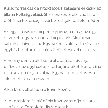
Külső forrás csak a hitoktatók fizetésére érkezik az
állami költségvetésből
. Az összes többi kiadást a
plébániai közösség hívei biztosítják kétféle módon.
Az egyik a vasárnapi
perselypénz
, a másik az úgy
nevezett
egyházfenntartói
járulék
. Aki római
katolikus hívő, az az Egyházhoz való tartozását az
egyházfenntartói járulék befizetésével is kifejezi.
Amennyiben valaki banki átutalással kívánja
befizetni az egyházfenntartói járulékot, kérjük írja
be a közlemény rovatba: Egyházfenntartás és a
lakcímét: utca házszám.
A kiadások általában a következők:
A templom és plébánia közüzemi díjai: villany,
gáz, víz. Templom díszítése stb.