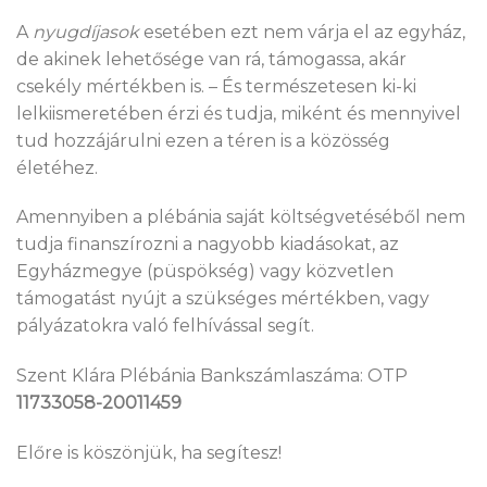
A
nyugdíjasok
esetében ezt nem várja el az egyház,
de akinek lehetősége van rá, támogassa, akár
csekély mértékben is. – És természetesen ki-ki
lelkiismeretében érzi és tudja, miként és mennyivel
tud hozzájárulni ezen a téren is a közösség
életéhez.
Amennyiben a plébánia saját költségvetéséből nem
tudja finanszírozni a nagyobb kiadásokat, az
Egyházmegye (püspökség) vagy közvetlen
támogatást nyújt a szükséges mértékben, vagy
pályázatokra való felhívással segít.
Szent Klára Plébánia Bankszámlaszáma: OTP
11733058-20011459
Előre is köszönjük, ha segítesz!