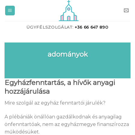
Skip
to
content
ÜGYFÉLSZOLGÁLAT:
+36 66 647 890
adományok
Egyházfenntartás, a hívők anyagi
hozzájárulása
Mire szolgál az egyház fenntartói járulék?
A plébániák önállóan gazdálkodnak és anyagilag
önfenntartóak, nem az egyházmegye finanszírozza
működésüket.