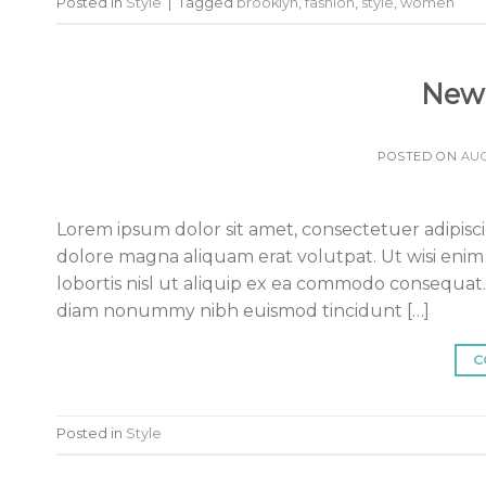
Posted in
Style
|
Tagged
brooklyn
,
fashion
,
style
,
women
New 
POSTED ON
AUG
Lorem ipsum dolor sit amet, consectetuer adipisc
dolore magna aliquam erat volutpat. Ut wisi enim 
lobortis nisl ut aliquip ex ea commodo consequat.
diam nonummy nibh euismod tincidunt […]
C
Posted in
Style