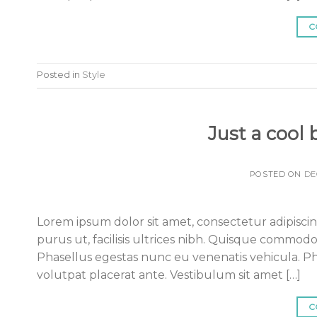
C
Posted in
Style
Just a cool
POSTED ON
DE
Lorem ipsum dolor sit amet, consectetur adipiscing
purus ut, facilisis ultrices nibh. Quisque commodo
Phasellus egestas nunc eu venenatis vehicula. Pha
volutpat placerat ante. Vestibulum sit amet […]
C