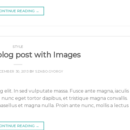
ONTINUE READING
→
STYLE
 blog post with Images
CEMBER 30, 2013
BY
SZABO.GYORGY
 elit. In sed vulputate massa. Fusce ante magna, iaculis
 nunc eget tortor dapibus, et tristique magna convallis.
sellus et magna nulla. Proin ante nunc, mollis a lectus 
ONTINUE READING
→