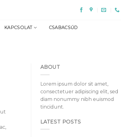
KAPCSOLAT
CSABACSŰD
ABOUT
Lorem ipsum dolor sit amet,
consectetuer adipiscing elit, sed
diam nonummy nibh euismod
tincidunt.
 ut
LATEST POSTS
ac,