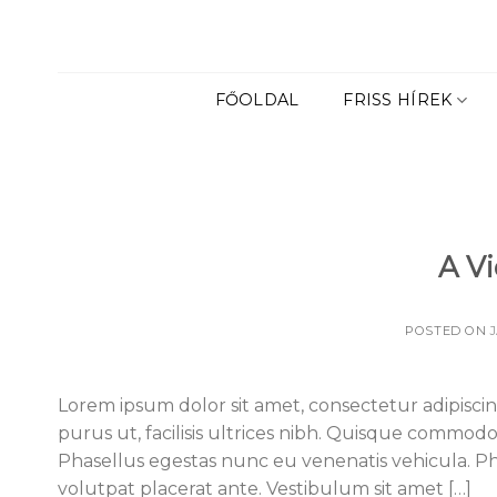
Skip
to
content
FŐOLDAL
FRISS HÍREK
A V
POSTED ON
Lorem ipsum dolor sit amet, consectetur adipiscing
purus ut, facilisis ultrices nibh. Quisque commodo
Phasellus egestas nunc eu venenatis vehicula. Pha
volutpat placerat ante. Vestibulum sit amet […]