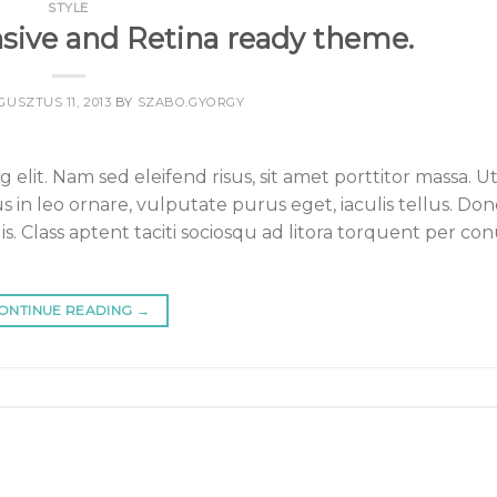
STYLE
ive and Retina ready theme.
USZTUS 11, 2013
BY
SZABO.GYORGY
elit. Nam sed eleifend risus, sit amet porttitor massa. U
us in leo ornare, vulputate purus eget, iaculis tellus. Do
lis. Class aptent taciti sociosqu ad litora torquent per co
ONTINUE READING
→