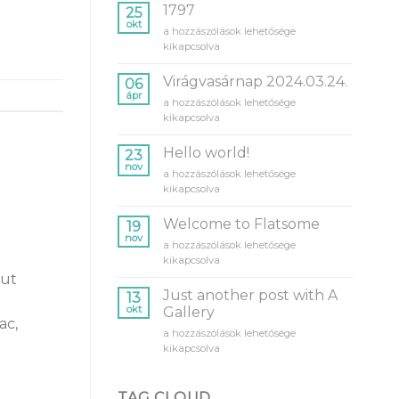
1797
25
okt
bejegyzéshez
a hozzászólások lehetősége
kikapcsolva
Virágvasárnap 2024.03.24.
06
ápr
Virágvasárnap
a hozzászólások lehetősége
2024.03.24.
kikapcsolva
bejegyzéshez
Hello world!
23
nov
Hello
a hozzászólások lehetősége
world!
kikapcsolva
bejegyzéshez
Welcome to Flatsome
19
nov
Welcome
a hozzászólások lehetősége
to
kikapcsolva
Flatsome
 ut
bejegyzéshez
Just another post with A
13
okt
Gallery
ac,
Just
a hozzászólások lehetősége
another
kikapcsolva
post
with
A
TAG CLOUD