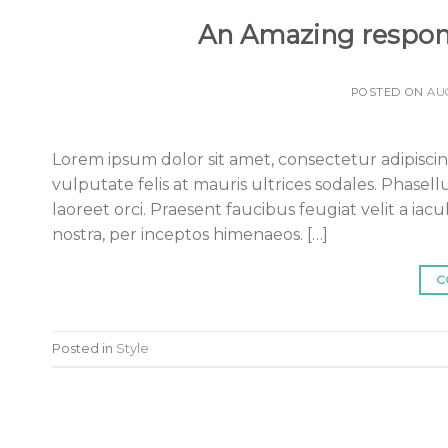
An Amazing respons
POSTED ON
AUG
Lorem ipsum dolor sit amet, consectetur adipiscing 
vulputate felis at mauris ultrices sodales. Phasell
laoreet orci. Praesent faucibus feugiat velit a iacu
nostra, per inceptos himenaeos. […]
C
Posted in
Style