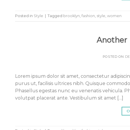
Posted in
Style
|
Tagged
brooklyn
,
fashion
,
style
,
women
Another 
POSTED ON
DE
Lorem ipsum dolor sit amet, consectetur adipiscing
purus ut, facilisis ultrices nibh. Quisque commodo
Phasellus egestas nunc eu venenatis vehicula. Pha
volutpat placerat ante. Vestibulum sit amet […]
C