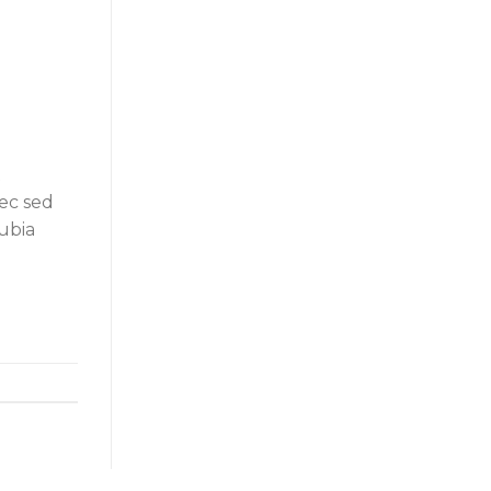
t
nec sed
nubia