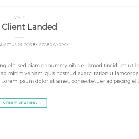
STYLE
Client Landed
USZTUS 29, 2013
BY
SZABO.GYORGY
ing elit, sed diam nonummy nibh euismod tincidunt ut l
ad minim veniam, quis nostrud exerci tation ullamcorper
 Lorem ipsum dolor sit amet, consectetuer adipiscing elit
ONTINUE READING
→