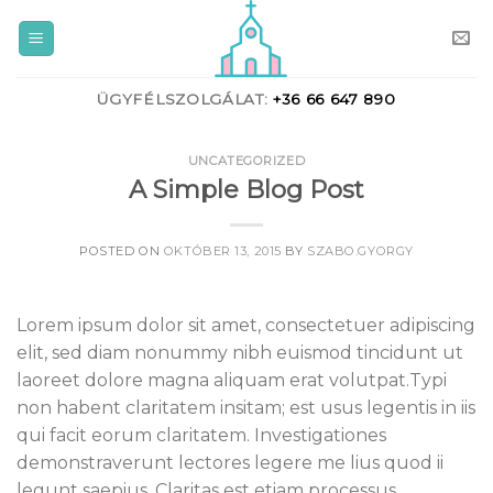
Skip
to
content
ÜGYFÉLSZOLGÁLAT:
+36 66 647 890
UNCATEGORIZED
A Simple Blog Post
POSTED ON
OKTÓBER 13, 2015
BY
SZABO.GYORGY
Lorem ipsum dolor sit amet, consectetuer adipiscing
elit, sed diam nonummy nibh euismod tincidunt ut
laoreet dolore magna aliquam erat volutpat.Typi
non habent claritatem insitam; est usus legentis in iis
qui facit eorum claritatem. Investigationes
demonstraverunt lectores legere me lius quod ii
legunt saepius. Claritas est etiam processus