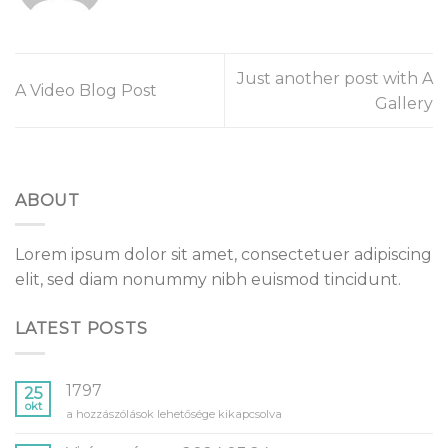
Just another post with A
A Video Blog Post
Gallery
ABOUT
Lorem ipsum dolor sit amet, consectetuer adipiscing
elit, sed diam nonummy nibh euismod tincidunt.
LATEST POSTS
1797
25
okt
bejegyzéshez
a hozzászólások lehetősége kikapcsolva