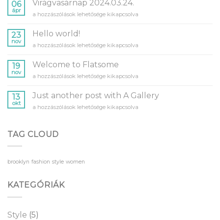
Virágvasárnap 2024.03.24.
06
ápr
Virágvasárnap
a hozzászólások lehetősége kikapcsolva
2024.03.24.
bejegyzéshez
Hello world!
23
nov
Hello
a hozzászólások lehetősége kikapcsolva
world!
bejegyzéshez
Welcome to Flatsome
19
nov
Welcome
a hozzászólások lehetősége kikapcsolva
to
Flatsome
Just another post with A Gallery
13
bejegyzéshez
okt
Just
a hozzászólások lehetősége kikapcsolva
another
post
with
TAG CLOUD
A
Gallery
bejegyzéshez
brooklyn
fashion
style
women
KATEGÓRIÁK
Style
(5)