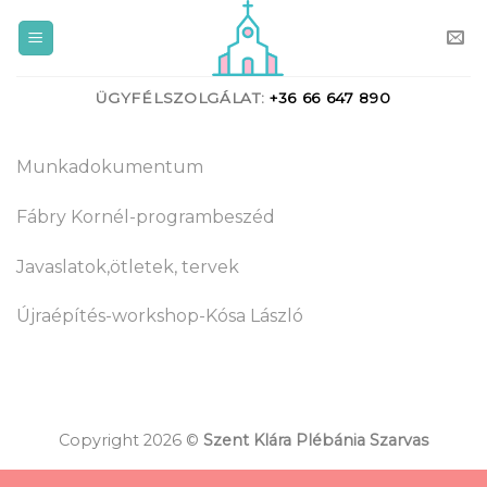
Skip
to
content
ÜGYFÉLSZOLGÁLAT:
+36 66 647 890
Munkadokumentum
Fábry Kornél-programbeszéd
Javaslatok,ötletek, tervek
Újraépítés-workshop-Kósa László
Copyright 2026 ©
Szent Klára Plébánia Szarvas